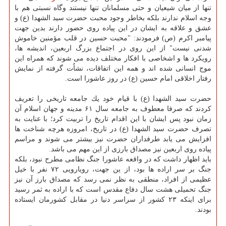
تنها از میان شیعیان و حتی مسلمانان تنها نیستند وگاه نسبتی هم با
وجه اسلام ندارند بلكه بخاطر وجود محبت حضرت سید الشهدا (ع) و
عشق و علاقه به ایشان در این پیاده روی حضور دارند بدین جهت
پیامبر اكرم (ص) فرمودند: "محبت حسین در قلب مؤمنین خاموش
شدنی نیست" از این روی در اجتماع بزرگ اربعین، اندیشه ها،
رویكرد ها و اشخاصی با افكار مختلف دیده می شوند كه همراه این
موج انسانی شده اند و همه این اتفاقات، نشاُت گرفته از نمایش
رفتار اخلاقی امام حسین (ع) در روز عاشورا است.
حضرت سید الشهدا (ع) با قیام خود یك جامعه تاریخی را تعریف
كردند كه صرفا معطوف به جامعه سال ۶۱ مدینه و جهان اسلام آن
زمان نبود پس ایشان با این اقدام تاریخ را تربیت كرد؛ با عنایت به
تصرف حضرت سید الشهدا (ع) در تاریخ، امروزه هرچه شناخت ها
افزایش می یابد طرفداران حضرت نیز بیشتر می شوند و مراسم
پیاده روی اربعین نیز مصداق بارزی از این مهم می باشد.
باید اظهار داشت كه در واقعه عاشورا جنگ نظامی مطرح نبود، بلكه
جنگ بر سر اراده ها بود، از ین جهت، رویارویی ۷۲ نفر با خیل
عظیمی از افراد، منطقی به نظر نمی رسد كه مصداق بارز آن نیز
جنگ تحمیلی هشت سال دفاع مقدس است كه با اراده به ثمر رسید
برای اینكه ۲۳ كشور از سراسر دنیا در مقابل كشورمان ایستاده
بودند.