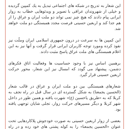
این شعار به تدریج در شبكه های اجتماعی تبدیل به یك كمپین گردیده
و خیلی از شهروندان عراقی با تصویر و ویدئوهایی خطاب به زوار
ایرانی پیام دادند كه هیچ چیز نمی تواند دو ملت ایران و عراق را از
هم جدا كند و اربعین حسینی فرصت مجدد همبستگی دو ملت خواهد
شد.
این كمپین ها به سرعت در درون جمهوری اسلامی ایران وملًت نیز
نفوذ كرده ومورد توجه كاربران ایرانی قرار گرفت و آنها نیز به این
اعلام همبستگی های ملت عراق پاسخ مثبت دادند.
برهمین اساس نیز با وجود حساسیت ها وفعالیت اتاق فكرهای
دشمن، پیشنهاد می گودد كه امسال نیز این شعار، محور حركت
اربعین حسینی قرار گیرد.
شعارهای همبستگی بین دو ملت ایران و عراق در قالب شعار
(الحسین یجمعنا) به شكل گسترده ای در سال قبل در راه نجف به
كربلا كه به «طریق یاحسین (ع)» شهرت یافته و همین طور در داخل
شهر كربلا و دیگر مسیرهای حركت زوار، تجلی شایان توجهی یافته
بود.
بعضی از زوار اربعین حسینی به صورت خودجوش پلاكاردهایی تحت
عنوان «الحسین یجمعنا» را به كوله پشتی های خود زده و در راه