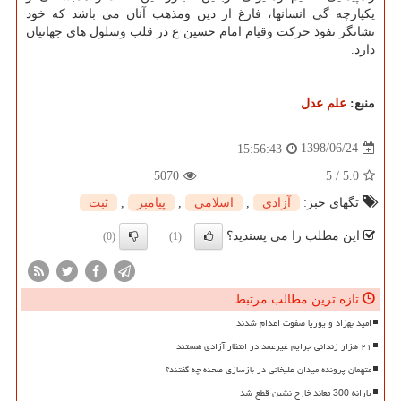
یكپارچه گی انسانها، فارغ از دین ومذهب آنان می باشد كه خود
نشانگر نفوذ حركت وقیام امام حسین ع در قلب وسلول های جهانیان
دارد.
منبع:
علم عدل
1398/06/24
15:56:43
5070
5
/
5.0
تگهای خبر:
آزادی
,
اسلامی
,
پیامبر
,
ثبت
این مطلب را می پسندید؟
(0)
(1)
تازه ترین مطالب مرتبط
امید بهزاد و پوریا صفوت اعدام شدند
۲۱ هزار زندانی جرایم غیرعمد در انتظار آزادی هستند
متهمان پرونده میدان علیخانی در بازسازی صحنه چه گفتند؟
یارانه 300 معاند خارج نشین قطع شد