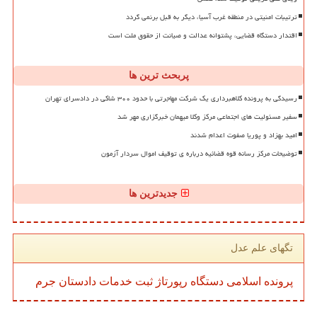
ترتیبات امنیتی در منطقه غرب آسیا، دیگر به قبل برنمی گردد
اقتدار دستگاه قضایی، پشتوانه عدالت و صیانت از حقوق ملت است
پربحث ترین ها
رسیدگی به پرونده کلاهبرداری یک شرکت مهاجرتی با حدود ۳۰۰ شاکی در دادسرای تهران
سفیر مسئولیت های اجتماعی مرکز وکلا میهمان خبرگزاری مهر شد
امید بهزاد و پوریا صفوت اعدام شدند
توضیحات مرکز رسانه قوه قضائیه درباره ی توقیف اموال سردار آزمون
جدیدترین ها
تگهای علم عدل
پرونده
اسلامی
دستگاه
رپورتاژ
ثبت
خدمات
دادستان
جرم