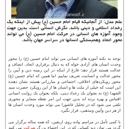
علم عدل: از آنجائیكه قیام امام حسین (ع) پیش از اینكه یك
رخداد اسلامی و دینی باشد، نگرش انسانی است، بدین جهت
وجود آموزه های انسانی در حركت امام حسین (ع) می تواند
محور اتحاد وهمبستگی انسانها در سراسر جهان باشد.
توجه به نكته آموزه های انسانی می تواند امام حسین (ع) را محور
وحدت انسان های آزادی خواه كه به دنبال برقراری اتحاد، انصاف و
عدالت هستند قرار دهد؛ فارغ از اینكه در این زمینه دین و آیین را
محور عدالت و انسانیت تعریف نماییم. اما همین كه امام حسین (ع)
محور رویكردهای اخلاقی، اجتماعی و مبارزاتی هستند نشان دهنده
این است كه خیلی از ملت ها و انسان ها از این رویكرد حضرت سید
الشهدا (ع) نه بعنوان یك رخداد دینی، بلكه بعنوان یك روایت انسانی
اقتباس و بهره برده اند بدین جهت این امر نقطه متمایز و محوری
تلقی می شود كه در تحلیل عاشورا می تواند مورد وحدت انسان ها
از هر دین وآیین ومذهبی، قرار بگیرد.
با كمی تأمل در مراسم پیاده روی اربعین، كه همه ساله برگزار می
گردد می توان دید كسانی كه در این اجتماع بزرگ
شركت
می كنند