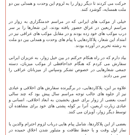
حركت می كردند تا دیگر زوار را به لزوم این وحدت و همدلی بین دو
ملت همسایه، گوشزد كنند.
خیلی از موكب های ایرانی كه در مراسم خدمتگزاری به زوار در
مراسم اربعین در عراق حضور یافته بودند، این شعارها را بر سر
درب موكب های خود زده بودند و در مقابل موكب های عراقی نیز در
امتداد این شعار، پلاكاردهایی با پیام های وحدت و همدلی بین دو ملت
به رشته تحریر در آورده بودند.
بیاد دارم كه در راه هنكام حركتم در بین خیل زوار، به عزیزان ایرانی
سفارش می كردم كه هنگام خداحافظی از موكب میزبان، دسته
جمعی شعارهایی در خصوص تشكر وسپاس از میزبانان عراقی را
سر می دادند.
علاوه بر این، پلاكاردهایی، در برگیرنده سفارش های اخلاقی و عبادی
نیز از جلوه های جالب توجه مراسم سال پیش بود كه چند سالی
است بعضی از زوار برای عمق بخشیدن به ابعاد اخلاقی، انسانی و
عبادی زیارت اربعین، آنرا بر كوله پشتی های خود برای مشاهده آن
توسط دیگر زوار، آویزان می كنند.
بعضی از این پلاكاردها، شامل پیام هایی درباب لزوم احترام والدین یا
نماز اول وقت و یا حفظ نظافت و متبلور شدن اخلاق حمیده در