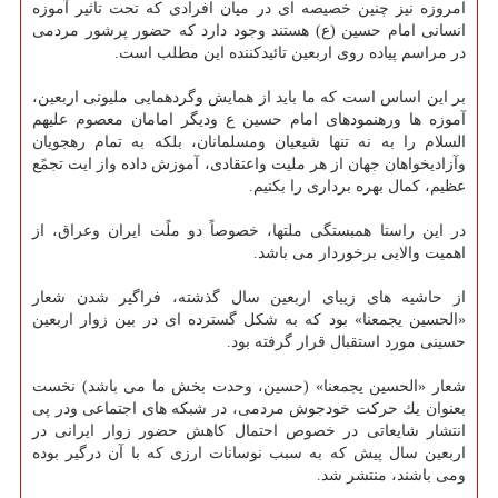
امروزه نیز چنین خصیصه ای در میان افرادی كه تحت تاثیر آموزه
انسانی امام حسین (ع) هستند وجود دارد كه حضور پرشور مردمی
در مراسم پیاده روی اربعین تائیدكننده این مطلب است.
بر این اساس است كه ما باید از همایش وگردهمایی ملیونی اربعین،
آموزه ها ورهنمودهای امام حسین ع ودیگر امامان معصوم علیهم
السلام را به نه تنها شیعیان ومسلمانان، بلكه به تمام رهجویان
وآزادیخواهان جهان از هر ملیت واعتقادی، آموزش داده واز ایت تجمًع
عظیم، كمال بهره برداری را بكنیم.
در این راستا همبستگی ملتها، خصوصاً دو ملًت ایران وعراق، از
اهمیت والایی برخوردار می باشد.
از حاشیه های زیبای اربعین سال گذشته، فراگیر شدن شعار
«الحسین یجمعنا» بود كه به شكل گسترده ای در بین زوار اربعین
حسینی مورد استقبال قرار گرفته بود.
شعار «الحسین یجمعنا» (حسین، وحدت بخش ما می باشد) نخست
بعنوان یك حركت خودجوش مردمی، در شبكه های اجتماعی ودر پی
انتشار شایعاتی در خصوص احتمال كاهش حضور زوار ایرانی در
اربعین سال پیش كه به سبب نوسانات ارزی كه با آن درگیر بوده
ومی باشند، منتشر شد.