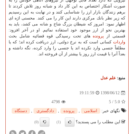
نیرویی كه دارد تعداد قابل توجهی از نیروهای آگاهی خودش را به
صورت آشكار اختصاص به این كار داد و شبانه روز تلاش كردند تا
برهم زنندگان بازار ارز را شناسایی كنند و در نهایت به این رسیدیم
كه زیر نظر بانك مركزی دارند این كار را می كنند. محسنی اژه ای
اظهار نمود: امروز كه شیطان بزرگ شاخ و شانه می كشد، باید به
بهترین نحو از ارز موجود خود استفاده نمائیم. او در آخر افزود:
قسمتی از
پرونده
های تحت رسیدگی قوه قضائیه شامل بحث
واردات
كسانی است كه به نرخ دولتی، ارز دریافت كرده اند؛ كه یا
مطلقاً جنسی وارد نكرده اند یا جنسی را وارد كرده، نگه داشته و
بعداً آنرا با قیمت ارز روز یا بیشتر از آن فروخته اند.
منبع:
علم عدل
1398/06/12
19:11:59
4798
5
/
5.0
تگهای خبر:
اسلامی
,
پرونده
,
دادگستری
,
دستگاه
این مطلب را می پسندید؟
(0)
(1)