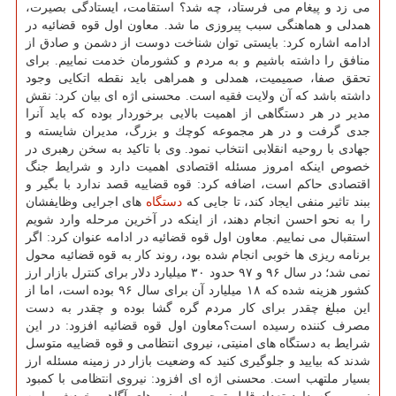
می زد و پیغام می فرستاد، چه شد؟ استقامت، ایستادگی بصیرت،
همدلی و هماهنگی سبب پیروزی ما شد. معاون اول قوه قضائیه در
ادامه اشاره كرد: بایستی توان شناخت دوست از دشمن و صادق از
منافق را داشته باشیم و به مردم و كشورمان خدمت نماییم. برای
تحقق صفا، صمیمیت، همدلی و همراهی باید نقطه اتكایی وجود
داشته باشد كه آن ولایت فقیه است. محسنی اژه ای بیان كرد: نقش
مدیر در هر دستگاهی از اهمیت بالایی برخوردار بوده كه باید آنرا
جدی گرفت و در هر مجموعه كوچك و بزرگ، مدیران شایسته و
جهادی با روحیه انقلابی انتخاب نمود. وی با تاكید به سخن رهبری در
خصوص اینكه امروز مسئله اقتصادی اهمیت دارد و شرایط جنگ
اقتصادی حاكم است، اضافه كرد: قوه قضاییه قصد ندارد با بگیر و
ببند تاثیر منفی ایجاد كند، تا جایی كه
دستگاه
های اجرایی وظایفشان
را به نحو احسن انجام دهند، از اینكه در آخرین مرحله وارد شویم
استقبال می نماییم. معاون اول قوه قضائیه در ادامه عنوان كرد: اگر
برنامه ریزی ها خوبی انجام شده بود، روند كار به قوه قضائیه محول
نمی شد؛ در سال ۹۶ و ۹۷ حدود ۳۰ میلیارد دلار برای كنترل بازار ارز
كشور هزینه شده كه ۱۸ میلیارد آن برای سال ۹۶ بوده است، اما از
این مبلغ چقدر برای كار مردم گره گشا بوده و چقدر به دست
مصرف كننده رسیده است؟معاون اول قوه قضائیه افزود: در این
شرایط به دستگاه های امنیتی، نیروی انتظامی و قوه قضاییه متوسل
شدند كه بیایید و جلوگیری كنید كه وضعیت بازار در زمینه مسئله ارز
بسیار ملتهب است. محسنی اژه ای افزود: نیروی انتظامی با كمبود