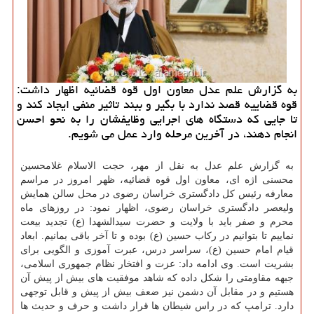
به گزارش علم عدل معاون اول قوه قضائیه اظهار داشت:
قوه قضاییه قصد ندارد با بگیر و ببند تاثیر منفی ایجاد كند و
تا جایی كه دستگاه های اجرایی وظایفشان را به نحو احسن
انجام دهند، در آخرین مرحله وارد عمل می شویم.
به گزارش علم عدل به نقل از مهر، حجت الاسلام غلامحسین
محسنی اژه ای، معاون اول قوه قضائیه، ظهر امروز در مراسم
معارفه رئیس كل دادگستری خراسان رضوی در محل سالن همایش
ولیعصر دادگستری خراسان رضوی، اظهار نمود: در روزهای ماه
محرم و صفر باید با ولایت و حضرت سیدالشهدا (ع) تجدید بیعت
نماییم تا بتوانیم در ركاب حسین (ع) بوده و تا آخر باقی بمانیم. ابعاد
قیام امام حسین (ع)، سراسر درس، عبرت آموزی و الگویی برای
بشریت است. وی ادامه داد: عزت و افتخار نظام جمهوری اسلامی،
جبهه مقاومتی را شكل داده كه شاهد موفقیت های بیش از پیش آن
هستیم و در مقابل آن دشمن نیز ضعف بیش از پیش و قابل توجهی
دارد. ترامپ كه در راس شیطان ها قرار داشت و حرف و حدیث ها