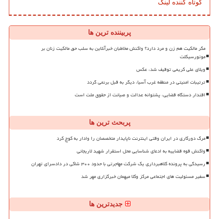
کوتاه کننده لینک
پربیننده ترین ها
مگر مالکیت هم زن و مرد دارد؟ واکنش مخاطبان خبرآنلاین به سلب حق مالکیت زنان بر
موتورسیکلت
ویلای علی کریمی توقیف شد، عکس
ترتیبات امنیتی در منطقه غرب آسیا، دیگر به قبل برنمی گردد
اقتدار دستگاه قضایی، پشتوانه عدالت و صیانت از حقوق ملت است
پربحث ترین ها
مرگ دورکاری در ایران وقتی اینترنت ناپایدار متخصصان را وادار به کوچ کرد
واکنش قوه قضاییه به ادعای شناسایی محل استقرار شهید لاریجانی
رسیدگی به پرونده کلاهبرداری یک شرکت مهاجرتی با حدود ۳۰۰ شاکی در دادسرای تهران
سفیر مسئولیت های اجتماعی مرکز وکلا میهمان خبرگزاری مهر شد
جدیدترین ها