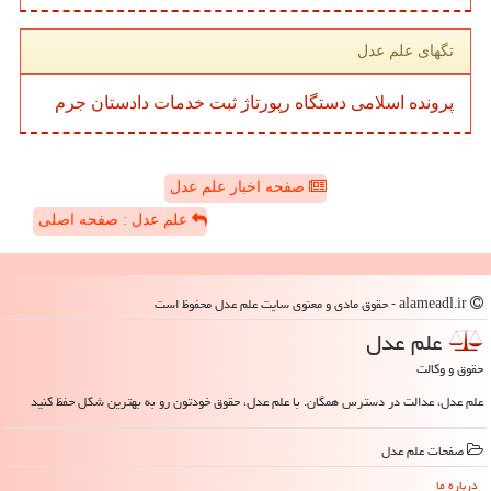
تگهای علم عدل
پرونده
اسلامی
دستگاه
رپورتاژ
ثبت
خدمات
دادستان
جرم
صفحه اخبار علم عدل
علم عدل : صفحه اصلی
alameadl.ir - حقوق مادی و معنوی سایت علم عدل محفوظ است
علم عدل
حقوق و وکالت
علم عدل، عدالت در دسترس همگان. با علم عدل، حقوق خودتون رو به بهترین شکل حفظ کنید
صفحات علم عدل
درباره ما