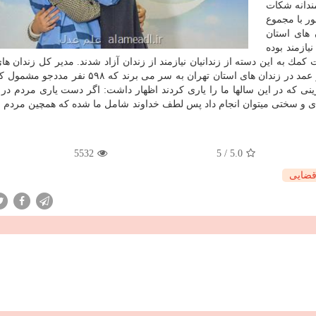
اوتمندانه شكات
ر با مجموع
زندان های استان
ی ۸ نفر مددجو زن نیازمند بوده
ك به این دسته از زندانیان نیازمند از زندان آزاد شدند. مدیر كل زندان ها
تهران تصریح كرد: هم اكنون تعداد ۱۲۸۹ زندانی جرائم غیر عمد در زندان های استان تهران به سر می ب
نی كه در این سالها ما را یاری كردند اظهار داشت: اگر دست یاری مردم در 
 كندی و سختی میتوان انجام داد پس لطف خداوند شامل ما شده كه همچین مردم 
5532
5
/
5.0
قضایی