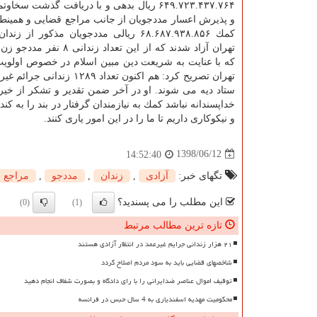
۶۴۹.۷۲۳.۴۳۷.۷۶۴ ریال بدهی و با دریافت گذشت سخ
و پذیرش اعسار مددجویان از جانب مراجع قضایی و همینطو
كمك ۶۸.۶۸۷.۹۳۸.۸۵۶ ریالی مددجویان مذكور از 
تهران آزاد شدند كه از این تعداد زندان
كه با عنایت به شریعت دین مبین اسلام در خصوص اولویت كم
ستاد دیه می شوند. او در آخر ضمن تقدیر و تشكر از خیری
خداپسندانه نباشد كمك به نیازمندان گرفتار در بند را به
و نیكوكاری داریم تا ما را در این امور یاری كنند.
1398/06/12
14:52:40
تگهای خبر:
آزادی
,
زندان
,
مددجو
,
مراجع 
این مطلب را می پسندید؟
(0)
(1)
تازه ترین مطالب مرتبط
۲۱ هزار زندانی جرایم غیرعمد در انتظار آزادی هستند
شاخصهای قضایی باید به سود مردم اصلاح گردد
توقیف اموال عناصر ضدایرانی را با رای دادگاه و بصورت شفاف انجام دهید
محکومیت مهدیه اسفندیاری به 4 سال حبس در فرانسه