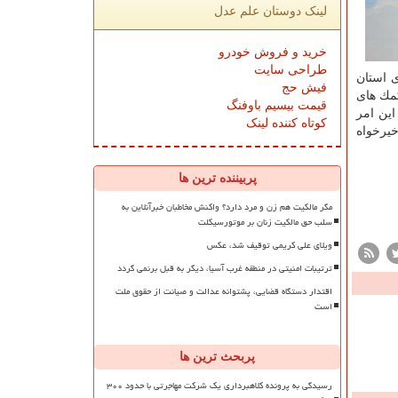
لینک دوستان علم عدل
خرید و فروش خودرو
طراحی سایت
ی استان
فیش حج
رند كه ۵۹۸ نفر مددجو مشمول كمك های
قیمت بیسیم باوفنگ
این امر
کوتاه کننده لینک
خیرخواه
پربیننده ترین ها
مگر مالکیت هم زن و مرد دارد؟ واکنش مخاطبان خبرآنلاین به
سلب حق مالکیت زنان بر موتورسیکلت
ویلای علی کریمی توقیف شد، عکس
ترتیبات امنیتی در منطقه غرب آسیا، دیگر به قبل برنمی گردد
اقتدار دستگاه قضایی، پشتوانه عدالت و صیانت از حقوق ملت
است
پربحث ترین ها
رسیدگی به پرونده کلاهبرداری یک شرکت مهاجرتی با حدود ۳۰۰