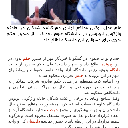
علم عدل: وكیل مدافع اولیای دم كشته شدگان در حادثه
واژگونی اتوبوس در دانشگاه علوم تحقیقات از صدور حكم
بدوی برای مسؤلان این دانشگاه اطلاع داد.
حسام نواب صفوی در گفتگو با خبرنگار مهر از صدور
حكم
بدوی در
این
پرونده
اطلاع داد و اظهار داشت: طی حكم صادره از جانب
دادگاه
بدوی، رئیس دانشگاه آزاد واحد علوم تحقیقات و پیمانكاران
متهم در این پرونده به
حبس
تعزیری محكوم شدند.
وی اضافه كرد: همینطور بر مبنای حكم صادره، شركت پیمانكار به
منع فعالیت در حوزه نقل و انتقال در مراكز دولتی، نظامی و
دانشگاهی محكوم شد.
وكیل مدافع اولیای دم برخی از كشته شدگان حادثه واژگونی اتوبوس
دانشگاه علوم تحقیقات اضافه كرد: همینطور به منظور صلاح حال
دانشجویان و جهت پیشگیری از وقوع
حوادث
مشابه، دانشگاه آزاد از
انعقاد قرارداد حمل و نقل به صورت مستقل محروم است و هرگونه
تنظیم قرارداد در این رابطه باید با حضور نماینده
دادستان
كل و واحد
حمل و نقل شهرداری صورت گیرد.