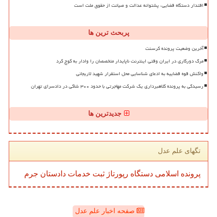
اقتدار دستگاه قضایی، پشتوانه عدالت و صیانت از حقوق ملت است
پربحث ترین ها
آخرین وضعیت پرونده کرسنت
مرگ دورکاری در ایران وقتی اینترنت ناپایدار متخصصان را وادار به کوچ کرد
واکنش قوه قضاییه به ادعای شناسایی محل استقرار شهید لاریجانی
رسیدگی به پرونده کلاهبرداری یک شرکت مهاجرتی با حدود ۳۰۰ شاکی در دادسرای تهران
جدیدترین ها
تگهای علم عدل
پرونده
اسلامی
دستگاه
رپورتاژ
ثبت
خدمات
دادستان
جرم
صفحه اخبار علم عدل