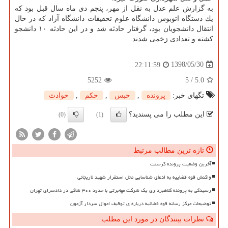
به گزارش علم عدل به نقل از مهر، پنجم دی ماه سال قبل بود كه
یك دستگاه اتوبوس دانشگاه علوم تحقیقات دانشگاه آزاد كه در حال
انتقال دانشجویان بود، گرفتار حادثه شد و در این حادثه ۱۰ دانشجو
كشته و تعدادی زخمی شدند.
1398/05/30
22:11:59
5252
5
/
5.0
تگهای خبر:
پرونده
,
حبس
,
حكم
,
حوادث
این مطلب را می پسندید؟
(0)
(1)
تازه ترین مطالب مرتبط
آخرین وضعیت پرونده کرسنت
واکنش قوه قضاییه به ادعای شناسایی محل استقرار شهید لاریجانی
رسیدگی به پرونده کلاهبرداری یک شرکت مهاجرتی با حدود ۳۰۰ شاکی در دادسرای تهران
توضیحات مرکز رسانه قوه قضائیه درباره ی توقیف اموال سردار آزمون
نظرات بینندگان در مورد این مطلب