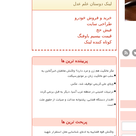
لینک دوستان علم عدل
خرید و فروش خودرو
طراحی سایت
فیش حج
قیمت بیسیم باوفنگ
کوتاه کننده لینک
پربیننده ترین ها
مگر مالکیت هم زن و مرد دارد؟ واکنش مخاطبان خبرآنلاین به
سلب حق مالکیت زنان بر موتورسیکلت
ویلای علی کریمی توقیف شد، عکس
ترتیبات امنیتی در منطقه غرب آسیا، دیگر به قبل برنمی گردد
اقتدار دستگاه قضایی، پشتوانه عدالت و صیانت از حقوق ملت
است
پربحث ترین ها
واکنش قوه قضاییه به ادعای شناسایی محل استقرار شهید