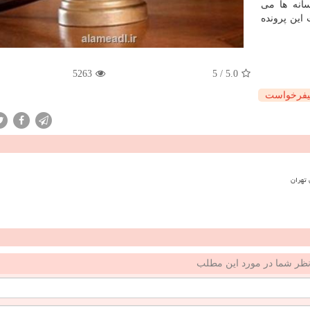
انه ها می
 این پرونده
5263
5
/
5.0
یفرخواست
ظر شما در مورد این مطلب