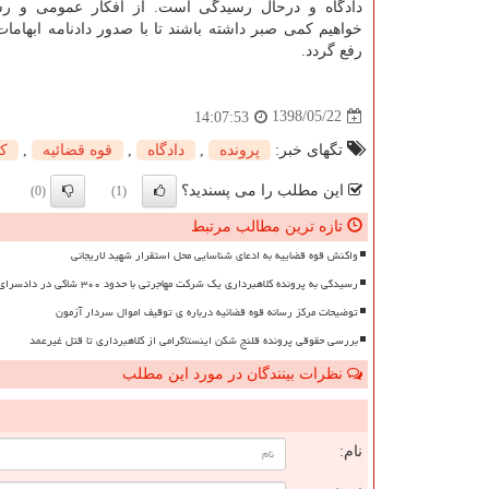
دادگاه و درحال رسیدگی است. از افكار عمومی و رس
خواهیم كمی صبر داشته باشند تا با صدور دادنامه ابهامات
رفع گردد.
1398/05/22
14:07:53
تگهای خبر:
پرونده
,
دادگاه
,
قوه قضائیه
,
ك
این مطلب را می پسندید؟
(0)
(1)
تازه ترین مطالب مرتبط
واکنش قوه قضاییه به ادعای شناسایی محل استقرار شهید لاریجانی
رسیدگی به پرونده کلاهبرداری یک شرکت مهاجرتی با حدود ۳۰۰ شاکی در دادسرای تهران
توضیحات مرکز رسانه قوه قضائیه درباره ی توقیف اموال سردار آزمون
بررسی حقوقی پرونده قلنج شکن اینستاگرامی از کلاهبرداری تا قتل غیرعمد
نظرات بینندگان در مورد این مطلب
ن
نام: