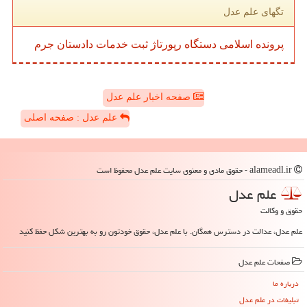
تگهای علم عدل
پرونده
اسلامی
دستگاه
رپورتاژ
ثبت
خدمات
دادستان
جرم
صفحه اخبار علم عدل
علم عدل : صفحه اصلی
alameadl.ir - حقوق مادی و معنوی سایت علم عدل محفوظ است
علم عدل
حقوق و وکالت
علم عدل، عدالت در دسترس همگان. با علم عدل، حقوق خودتون رو به بهترین شکل حفظ کنید
صفحات علم عدل
درباره ما
تبلیغات در علم عدل