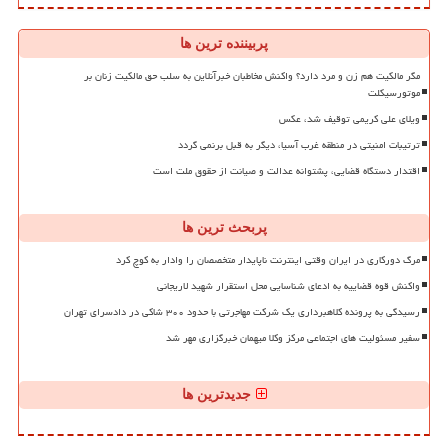
پربیننده ترین ها
مگر مالکیت هم زن و مرد دارد؟ واکنش مخاطبان خبرآنلاین به سلب حق مالکیت زنان بر
موتورسیکلت
ویلای علی کریمی توقیف شد، عکس
ترتیبات امنیتی در منطقه غرب آسیا، دیگر به قبل برنمی گردد
اقتدار دستگاه قضایی، پشتوانه عدالت و صیانت از حقوق ملت است
پربحث ترین ها
مرگ دورکاری در ایران وقتی اینترنت ناپایدار متخصصان را وادار به کوچ کرد
واکنش قوه قضاییه به ادعای شناسایی محل استقرار شهید لاریجانی
رسیدگی به پرونده کلاهبرداری یک شرکت مهاجرتی با حدود ۳۰۰ شاکی در دادسرای تهران
سفیر مسئولیت های اجتماعی مرکز وکلا میهمان خبرگزاری مهر شد
جدیدترین ها