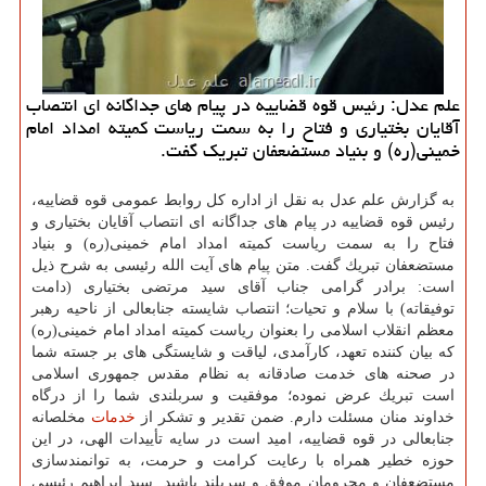
علم عدل: رئیس قوه قضاییه در پیام های جداگانه ای انتصاب
آقایان بختیاری و فتاح را به سمت ریاست كمیته امداد امام
خمینی(ره) و بنیاد مستضعفان تبریك گفت.
به گزارش علم عدل به نقل از اداره كل روابط عمومی قوه قضاییه،
رئیس قوه قضاییه در پیام های جداگانه ای انتصاب آقایان بختیاری و
فتاح را به سمت ریاست كمیته امداد امام خمینی(ره) و بنیاد
مستضعفان تبریك گفت. متن پیام های آیت الله رئیسی به شرح ذیل
است: برادر گرامی جناب آقای سید مرتضی بختیاری (دامت
توفیقاته) با سلام و تحیات؛ انتصاب شایسته جنابعالی از ناحیه رهبر
معظم انقلاب اسلامی را بعنوان ریاست كمیته امداد امام خمینی(ره)
كه بیان كننده تعهد، كارآمدی، لیاقت و شایستگی های بر جسته شما
در صحنه های خدمت صادقانه به نظام مقدس جمهوری اسلامی
است تبریك عرض نموده؛ موفقیت و سربلندی شما را از درگاه
خداوند منان مسئلت دارم. ضمن تقدیر و تشكر از
خدمات
مخلصانه
جنابعالی در قوه قضاییه، امید است در سایه تأییدات الهی، در این
حوزه خطیر همراه با رعایت كرامت و حرمت، به توانمندسازی
مستضعفان و محرومان موفق و سربلند باشید. سید ابراهیم رئیسی