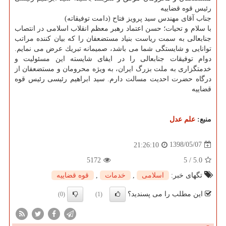
رئیس قوه قضاییه
جناب آقای مهندس سید پرویز فتاح (دامت توفیقاته)
با سلام و تحیات؛ حسن اعتماد رهبر معظم انقلاب اسلامی در انتصاب
جنابعالی به سمت ریاست بنیاد مستضعفان را كه بیان كننده مراتب
توانایی و شایستگی شما می باشد، صمیمانه تبریك عرض می نمایم.
دوام توفیقات جنابعالی را در ایفای شایسته این مسئولیت و
خدمتگزاری به ملت بزرگ ایران، به ویژه محرومان و مستضعفان از
درگاه حضرت احدیت مسالت دارم. سید ابراهیم رئیسی رئیس قوه
قضاییه
منبع:
علم عدل
1398/05/07
21:26:10
5172
5
/
5.0
تگهای خبر:
اسلامی
,
خدمات
,
قوه قضاییه
این مطلب را می پسندید؟
(0)
(1)