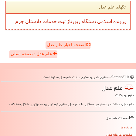
تگهای علم عدل
پرونده
اسلامی
دستگاه
رپورتاژ
ثبت
خدمات
دادستان
جرم
صفحه اخبار علم عدل
علم عدل : صفحه اصلی
alameadl.ir - حقوق مادی و معنوی سایت علم عدل محفوظ است
علم عدل
حقوق و وکالت
علم عدل، عدالت در دسترس همگان. با علم عدل، حقوق خودتون رو به بهترین شکل حفظ کنید
صفحات علم عدل
درباره ما
تبلیغات در علم عدل