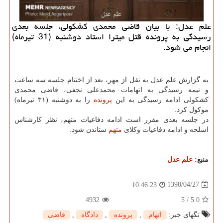
علم عدل: با بیان قاضی محمدی كشكولی، جلسه بعدی
رسیدگی به پرونده قتل میترا استاد دوشنبه (31 تیرماه)
انجام می شود.
به گزارش علم عدل به نقل از مهر، بعد از اختتام جلسه سه ساعت
و نیمه رسیدگی به اتهامات محمدعلی نجفی، قاضی محمدی
كشكولی ادامه رسیدگی به این
پرونده
را به دوشنبه (۳۱ تیرماه)
موكول كرد.
در جلسه بعدی مقرر است ادامه دفاعیات متهم، نظر كارشناس
اسلحه و ادامه دفاعیات وكلای
متهم
ستاندن شود.
منبع:
علم عدل
1398/04/27
10:46:23
4932
5
/
5.0
تگهای خبر:
اتهام
,
پرونده
,
دادگاه
,
قاضی