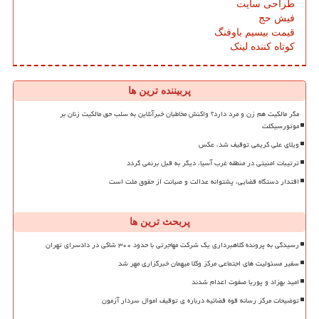
طراحی سایت
فیش حج
قیمت بیسیم باوفنگ
کوتاه کننده لینک
پربیننده ترین ها
مگر مالکیت هم زن و مرد دارد؟ واکنش مخاطبان خبرآنلاین به سلب حق مالکیت زنان بر
موتورسیکلت
ویلای علی کریمی توقیف شد، عکس
ترتیبات امنیتی در منطقه غرب آسیا، دیگر به قبل برنمی گردد
اقتدار دستگاه قضایی، پشتوانه عدالت و صیانت از حقوق ملت است
پربحث ترین ها
رسیدگی به پرونده کلاهبرداری یک شرکت مهاجرتی با حدود ۳۰۰ شاکی در دادسرای تهران
سفیر مسئولیت های اجتماعی مرکز وکلا میهمان خبرگزاری مهر شد
امید بهزاد و پوریا صفوت اعدام شدند
توضیحات مرکز رسانه قوه قضائیه درباره ی توقیف اموال سردار آزمون