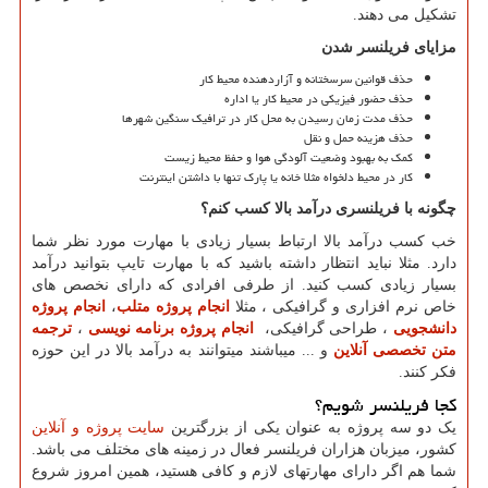
تشکیل می دهند.
مزایای فریلنسر شدن
حذف قوانین سرسختانه و آزاردهنده محیط کار
حذف حضور فیزیکی در محیط کار یا اداره
حذف مدت زمان رسیدن به محل کار در ترافیک سنگین شهرها
حذف هزینه حمل و نقل
کمک به بهبود وضعیت آلودگی هوا و حفظ محیط زیست
کار در محیط دلخواه مثلا خانه یا پارک تنها با داشتن اینترنت
چگونه با فریلنسری درآمد بالا کسب کنم؟
خب کسب درآمد بالا ارتباط بسیار زیادی با مهارت مورد نظر شما
دارد. مثلا نباید انتظار داشته باشید که با مهارت تایپ بتوانید درآمد
بسیار زیادی کسب کنید. از طرفی افرادی که دارای نخصص های
خاص نرم افزاری و گرافیکی ، مثلا
انجام پروژه متلب
،
انجام پروژه
دانشجویی
، طراحی گرافیکی،
انجام پروژه برنامه نویسی
،
ترجمه
متن تخصصی آنلاین
و ... میباشند میتوانند به درآمد بالا در این حوزه
فکر کنند
.
کجا فریلنسر شویم؟
یک دو سه پروژه به عنوان یکی از بزرگترین
سایت پروژه و آنلاین
کشور، میزبان هزاران فریلنسر فعال در زمینه های مختلف می باشد.
شما هم اگر دارای مهارتهای لازم و کافی هستید، همین امروز شروع