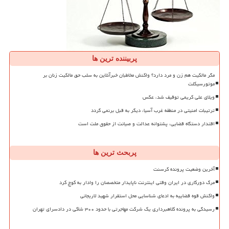
پربیننده ترین ها
مگر مالکیت هم زن و مرد دارد؟ واکنش مخاطبان خبرآنلاین به سلب حق مالکیت زنان بر
موتورسیکلت
ویلای علی کریمی توقیف شد، عکس
ترتیبات امنیتی در منطقه غرب آسیا، دیگر به قبل برنمی گردد
اقتدار دستگاه قضایی، پشتوانه عدالت و صیانت از حقوق ملت است
پربحث ترین ها
آخرین وضعیت پرونده کرسنت
مرگ دورکاری در ایران وقتی اینترنت ناپایدار متخصصان را وادار به کوچ کرد
واکنش قوه قضاییه به ادعای شناسایی محل استقرار شهید لاریجانی
رسیدگی به پرونده کلاهبرداری یک شرکت مهاجرتی با حدود ۳۰۰ شاکی در دادسرای تهران