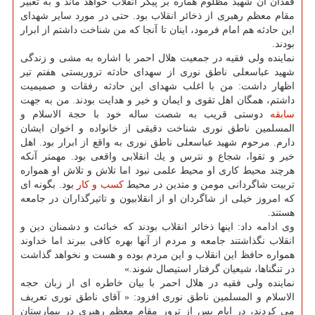
فقدان آن شهید مظلوم هماره بر پیكر انقلاب خواهد ماند و به تعبیر
مقام معظم رهبری از ذخائر انقلاب بود. حتی در مورد سایر شهدای
این حادثه هم امام فرمود، اینان تا آنجا كه من شناخت داشتم از ابرار
بودند.
نماینده ولی فقیه در جمعیت هلال احمر با اشاره به مشی و زندگی
شهید عباسعلی ناطق نوری از سهدای حادثه تروریستی هفتم تیر
اظهار داشت: من با اغلب شهدای این حادثه رفقات و صمیمیت
داشتم، همگان اهل تقوی و ایمان و خیر و هدایت بودند. من به جهت
سابقه
دوستی قریب به شصت ساله خود با حجة الاسلام و
المسلمین ناطق نوری شناخت دقیقی از خانواده و اخوان ایشان
دارم. مرحوم شهید عباسعلی ناطق نوری به واقع از ابرار بود. اهل
خیر و تقوا، شجاع و نترس و یك انقلابی واقعی بود. مهمتر آنكه
هرچند محیط كاری او محیط علمی نبود اما تلاش و تلاش او همواره
تربیت شاگردانی مومن و متدین در محیط
كسب و كار
بود. بگونه ای
كه امروز خیلی از شاگردان او از انقلابیون و تاثیرگذاران در جامعه
هستند.
وی ادامه داد: اینها ذخائر انقلاب بودند كه خبائث و دشمنان دین و
انقلاب نگذاشتند جامعه و مردم از آنها بهره كافی ببرند اما خداوند
همواره حافظ این انقلاب و این مردم بوده و هست و نخواهد گذاشت
در تنگناها، شیعیان گرفتار استیصال شوند.»
نماینده ولی فقیه در هلال احمر با بیان خاطره ای از زبان حجه
الاسلام و المسلمین ناطق نوری افزود: « آقای ناطق نوری تعریف
می كردند، در ایام پس از ترور مقام معظم رهبری در بیمارستان