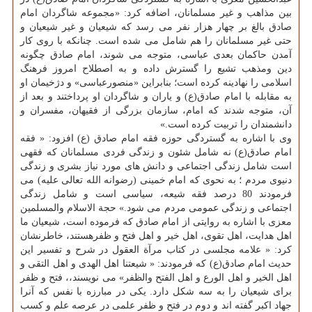
بین مذاهب و غیر مسلمانان، اضافه كرد: «مجموعه شاگردان امام
صادق بالغ بر چهار هزار نفر می رسد كه شیعیان و غیر شیعیان و
حتی غیر مسلمانان را هم شامل می شده است. چنانكه با روی كار
آمدن حاكمان بعدی عباسی، متوجه می شوند، امام صادق چگونه
دین ومذهب تشیع را گسترش داده و به اصطلاح امروز فرهنگ
اسلامی را نهادینه كرده است؛ بنابراین «منصورعباسی» و دژخیمان او
به مقابله با امام صادق(ع) و یاران و شاگردان او پرداختند و بعد از
آن، متوجه شدند كه امام، سازمان بزرگی از فقیهان، مفسران و
دانشمندان را تربیت كرده است.»
وی با اشاره به گستردگی حوزه فقه امام صادق (ع) افزود: « فقه
امام صادق(ع) نه شامل شئون و زندگی فردی مسلمانان كه فقهی
است شامل زندگی اجتماعی و دانش های مورد نیاز بشری و زندگی
دنیوی مردم ؛ به نحوی كه امام خمینی (رضوانه الله تعالی علیه) می
فرمودند 80 درصد فقه شیعه، سیاسی است و شامل زندگی
اجتماعی و زندگی عمومی مردم می شود.» حجة الاسلام والمسلمین
معزی با اشاره به روایتی از امام صادق كه فرموده است، شیعیان ما
اهل هدایت، اهل تقوی، اهل خیر و اهل فتح و ظفرهستند، خاطرنشان
كرد: « علامه مجلسی در كتاب مرآة العقول در شرح و تفسیر این
حدیث امام صادق(ع) كه فرمودند: « شیعتنا اهل الهدی و اهل التقی و
اهل الخیر و اهل الورع و اهل الفتح والظفر» می نویسند،، فتح و ظفر
برای شیعیان را به سه شكل دارد. یكی در مبارزه با نفس كه آنرا
جهاد اكبر گفته اند و دوم در فتح و ظفر علمی در عرصه علم و كسب