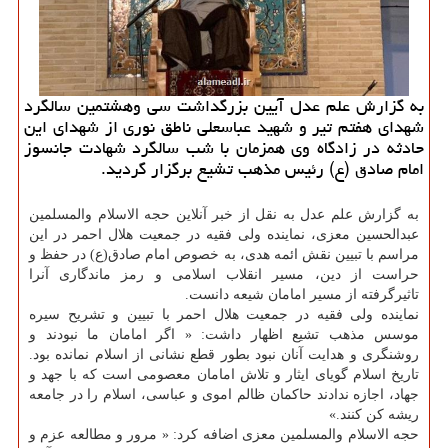
به گزارش علم عدل آیین بزرگداشت سی وهشتمین سالگرد
شهدای هفتم تیر و شهید عباسعلی ناطق نوری از شهدای این
حادثه در زادگاه وی همزمان با شب سالگرد شهادت جانسوز
امام صادق (ع) رئیس مذهب تشیع برگزار گردید.
به گزارش علم عدل به نقل از خبر آنلاین حجه الاسلام والمسلمین
عبدالحسین معزی، نماینده ولی فقیه در جمعیت هلال احمر در این
مراسم با تبیین نقش ائمه هدی، به خصوص امام صادق(ع) در حفظ و
حراست از دین، مسیر انقلاب اسلامی و رمز ماندگاری آنرا
تاثیرگرفته از مسیر امامان شیعه دانست.
نماینده ولی فقیه در جمعیت هلال احمر با تبیین و تشریح سیره
موسس مذهب تشیع اظهار داشت: « اگر امامان ما نبودند و
روشنگری و هدایت آنان نبود بطور قطع نشانی از اسلام نمانده بود.
تاریخ اسلام گویای ایثار و تلاش امامان معصومی است كه با جهد و
جهاد، اجازه ندادند حاكمان ظالم اموی و عباسی، اسلام را در جامعه
ریشه كن كنند.»
حجه الاسلام والمسلمین معزی اضافه كرد: « مرور و مطالعه عزم و