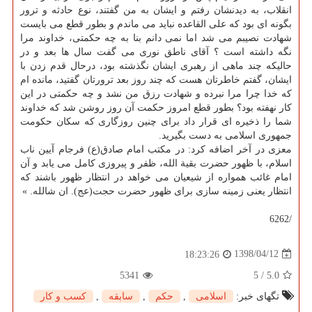
انقلاب، به دیدنشان رفتم و ایشان به من گفتند، نوع حادثه و ترور
بگونه ای بود كه علی القاعده نباید می ماندم و بطور قطع می بایست
شهادت نصیبم می شد اما نمی دانم بنا به چه حكمتی، خداوند مرا
نگه داشته است ؟ آقای ناطق نوری می گفت سال ها بعد و در
حالیكه چند ماهی از رهبری ایشان نگذشته بود، درحال قدم زدن با
ایشان، گفتم خاطرتان هست كه چند روز بعد ترورتان گفتید، مانده ام
كه خدا چرا مرا نبرده و شهادت رزق من نشد و چه حكمتی در این
كار نهفته بود؟ بطور قطع امروز حكمت آن روز روشن شد كه خداوند
شما را ذخیره ای قرار داد برای چنین روزگاری كه سكان حكومت
جمهوری اسلامی به دست بگیرید.
معزی در آخر اضافه كرد: در مكتب امام صادق(ع) فرجام آیین ناب
اسلام، با ظهور حضرت بقیة الله، ظفر و پیروزی كامل می یابد و آن
امام غائب همواره از شیعیان می خواهد در انتظار ظهور باشند كه
انتظار یعنی زمینه سازی برای ظهور حضرت حجت(عج). ان شالله. »
/6262
1398/04/12
18:23:26
5341
5
/
5.0
تگهای خبر:
اسلامی
,
حكم
,
سابقه
,
كسب و كار