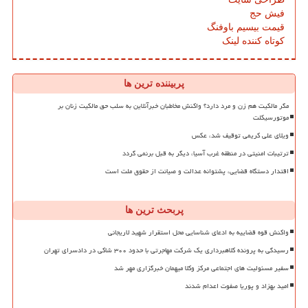
فیش حج
قیمت بیسیم باوفنگ
کوتاه کننده لینک
پربیننده ترین ها
مگر مالکیت هم زن و مرد دارد؟ واکنش مخاطبان خبرآنلاین به سلب حق مالکیت زنان بر
موتورسیکلت
ویلای علی کریمی توقیف شد، عکس
ترتیبات امنیتی در منطقه غرب آسیا، دیگر به قبل برنمی گردد
اقتدار دستگاه قضایی، پشتوانه عدالت و صیانت از حقوق ملت است
پربحث ترین ها
واکنش قوه قضاییه به ادعای شناسایی محل استقرار شهید لاریجانی
رسیدگی به پرونده کلاهبرداری یک شرکت مهاجرتی با حدود ۳۰۰ شاکی در دادسرای تهران
سفیر مسئولیت های اجتماعی مرکز وکلا میهمان خبرگزاری مهر شد
امید بهزاد و پوریا صفوت اعدام شدند