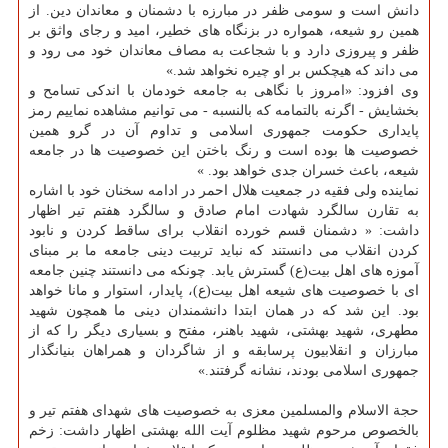
دانش است و سومی ظفر در مبارزه با دشمنان و معاندان دین. از
همین رو شیعه، همواره در بزنگاه های خطیر، امید و رجای واثق بر
ظفر و پیروزی دارد و با شجاعت به مصاف معاندان خود می رود و
می داند كه هیچكس بر او چیره نخواهد شد.»
وی افزود: «امروز با نگاهی به جامعه خودمان با اندكی تسامح و
بخشایش - اگرنه بالتمامه كه بالنسبه - می توانیم مشاهده نماییم رمز
پایداری حكومت جمهوری اسلامی و تداوم آن در گرو همین
خصوصیت ها بوده است و رنگ باختن این خصوصیت ها در جامعه
شیعه، باعث خسران جدی خواهد بود. »
نماینده ولی فقیه در جمعیت هلال احمر در ادامه سخنان خود با اشاره
به تقارن سالگرد شهادت امام صادق و سالگرد هفتم تیر اظهار
داشت: « دشمنان قسم خورده انقلاب برای ساقط كردن و نابود
كردن انقلاب می دانستند كه نباید تربیت دینی جامعه ما بر مبنای
آموزه های اهل بیت(ع) گسترش یابد. چونكه می دانستند چنین جامعه
ای با خصوصیت های شیعه اهل بیت(ع)، پایدار، استوار و مانا خواهد
بود. این شد كه در همان ابتدا دانشمندان دینی ما همچون شهید
مطهری، شهید بهشتی، شهید باهنر، مفتح و بسیاری دیگر را كه از
مبارزان و انقلابیون پرسابقه و از شاگردان و همراهان بنیانگذار
جمهوری اسلامی بودند، نشانه گرفتند.»
حجة الاسلام والمسلمین معزی به خصوصیت های شهدای هفتم تیر و
بالخصوص مرحوم شهید مظلوم آیت الله بهشتی اظهار داشت: زخم