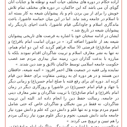
اراده حكام در دوره های مختلف حیات ائمه و توطئه ها و جنایات آنان
گویای آن می باشد كه این حاكمان، در دوره های مختلف تمام تلاش
خویش را برای از بین بردن نام و یاد پیشوایان شیعه به كار بسته اند
تا اسلام در جامعه رشد نیابد. اما در این میان حماسه عاشورا، باعث
ماندگاری اسلام و جاودانگی قیام عاشورا، باعث احیای باردیگر راه
پیشوایان شیعه در تاریخ شد.»
ایشان در ادامه سخنان خود با اشاره به فرصت های تاریخی پیشوایان
شیعه بعد از عاشورا اضافه كرد: « در دوران امامت امام باقر(ع) و
امام صادق(ع) فرصتی 50 ساله فراهم گردید كه این دو امام همام،
نه تنها به نشر معارف اسلام و تربیت شاگردان اقدام نمودند بلكه با
مبارزه با بدعت گذاران دین، زمینه ساز بیداری مردم ضد غصب
حكومت جامعه اسلامی توسط حاكمان نالایق و ضد دین شدند. »
نماینده ولی فقیه در جمعیت هلال احمر افزود: « ائمه شیعه، حافظان
دین هستند و در هر دوره ای به روشی متفاوت برای حفظ دین قیام
كرده اند. دوره ای برای رفع فتنه با صلح امام حسن(ع) و زمانی دیگر
با جهاد و قیام امام حسین(ع) در عاشورا و روزگاری دیگر در زمان
امام باقر(ع) و امام صادق(ع) با ترییت شاگردان و نشر معارف دینی
در جامعه، رسالت حفظ دین را انجام داده اند. البته این تربیت
شاگردان، نه فقط در بین نخبگان و شاگردان خاص كه حتی شامل
عموم مردم بوده و نه تنها علم و دانش دین كه علم و دانش مورد نیاز
جامعه مانند دانش شیمی، نجوم و دیگر علوم مورد نیاز زندگی مردم
را هم تبیین و ترویج می كردند. »
عبدالحسین معزی با اشاره به گستردگی شاگردان امام صادق(ع) در