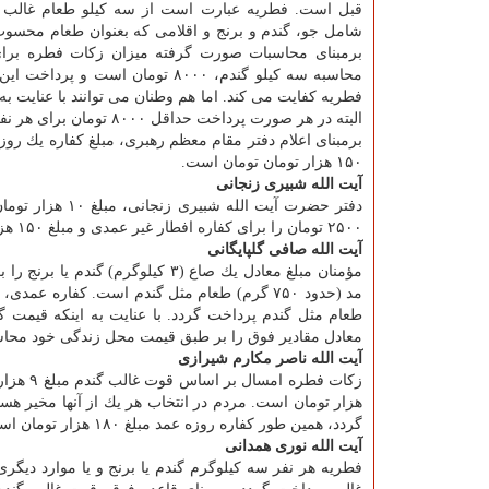
قبل است. فطریه عبارت است از سه كیلو طعام غالب 
شامل جو، گندم و برنج و اقلامی كه بعنوان طعام محسو
برمبنای محاسبات صورت گرفته میزان زكات فطره برای
محاسبه سه كیلو گندم، ۸۰۰۰ تومان است و پردا
فطریه كفایت می كند. اما هم وطنان می توانند با عنایت به
البته در هر صورت پرداخت حداقل ۸۰۰۰ تومان برای هر نفر كفایت می كند.
۱۵۰ هزار تومان تومان است.
آیت الله شبیری زنجانی
دفتر حضرت آیت 
۲۵۰۰ تومان را برای كفاره افطار غیر عمدی و مبلغ ۱۵۰ هزار تومان برای افطار عمدی هر روز تعیین كرده است.
آیت الله صافی گلپایگانی
مؤمنان مبلغ معادل یك صاع (۳ كیل
طعام مثل گندم پرداخت گردد. با عنایت به اینكه قیمت
معادل مقادیر فوق را بر طبق قیمت محل زندگی خود محاسبه
آیت الله ناصر مكارم شیرازی
گردد، همین طور كفاره روزه عمد مبلغ ۱۸۰ هزار تومان است.
آیت الله نوری همدانی
فطریه هر نفر سه كیلوگرم گندم یا برنج و یا موارد دیگر