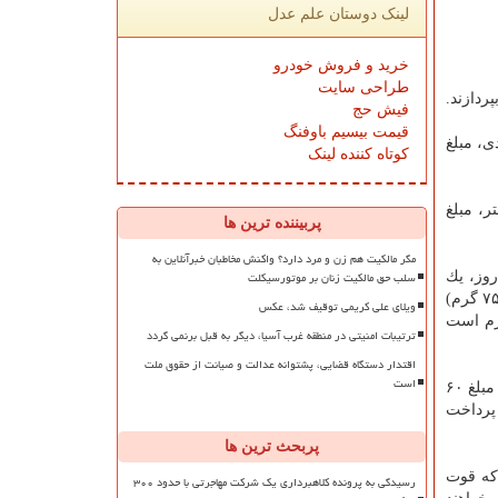
لینک دوستان علم عدل
خرید و فروش خودرو
طراحی سایت
ردازند.
فیش حج
قیمت بیسیم باوفنگ
ز قضای روزه عمدی، مبلغ
کوتاه کننده لینک
دفتر، مبلغ
پربیننده ترین ها
مگر مالکیت هم زن و مرد دارد؟ واکنش مخاطبان خبرآنلاین به
سلب حق مالکیت زنان بر موتورسیکلت
ر روز، یك
مد (حدود ۷۵۰ گرم) طعام مثل گندم است. كفاره عمدی، برای هر روز افطار عمدی، خورانیدن شصت مسكین، هر كدام یك مد (حدود ۷۵۰ گرم)
ویلای علی کریمی توقیف شد، عکس
زم است
ترتیبات امنیتی در منطقه غرب آسیا، دیگر به قبل برنمی گردد
اقتدار دستگاه قضایی، پشتوانه عدالت و صیانت از حقوق ملت
است
زكات فطره امسال بر اساس قوت غالب گندم مبلغ ۹ هزار تومان و بر اساس قوت غالب برنج خارجی، مبلغ ۲۴هزار تومان و برنج داخلی مبلغ ۶۰
ت نان تهیه و پرداخت
پربحث ترین ها
 كه قوت
رسیدگی به پرونده کلاهبرداری یک شرکت مهاجرتی با حدود ۳۰۰