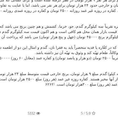
غالب پرداخت گردد. برمبنای قاعده فوق، قوت غالب گندم برای هر نفر ۹ هزار تومان در نظر گرفته شده است و برای كسان
قیمت برنج را پرداخت كنند. برنج داخلی حدود ۶۰ هزار تومان و خارجی حدود ۲۴ هزار تومان برای هر نفر می باشد، اما با عنا
ه تقریباً سه كیلوگرم گندم، جو، خرما، كشمش و هم چنین برنج می باشد كه
 قیمت بازار همان محل هم كافی است و هم اكنون قیمت سه كیلوگرم گندم در
شهرهای ایران تقریباً ۱۰۰۰۰ تومان (ده هزار تومان)، سه كیلوگرم برنج ۴۵۰۰۰ تومان (چهل و پنج هزار تومان) می باشد كه 
 در كفّاره یا فدیه منحصراً باید به فقرا نان، گندم و امثال این دو از اطعمه د
لتاً، طعام تهیّه كند و وثوق به تهیّه آن نیز داشته باشد.
زكات فطره امسال بر اساس قوت غالب (برای هر نفر سه كیلو) گندم مبلغ ۹ ه
ایرانی مبلغ ۶۰ هزار تومان است. مردم در انتخاب هر یك از آنها مخیر هستند. كفاره روزه غیر عمد
۳۰هزار تومان است. /۶۲۶۲
5332
5
/
5.0