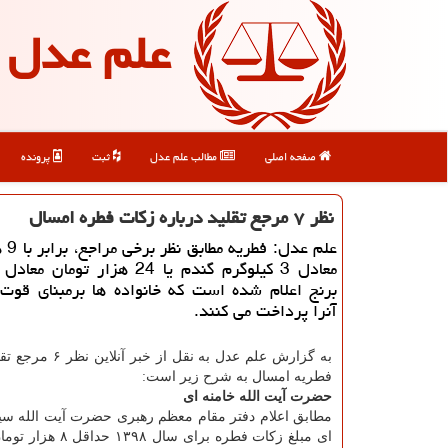
علم عدل
صفحه اصلی
مطالب علم عدل
ثبت
پرونده
نظر ۷ مرجع تقلید درباره زكات فطره امسال
علم عد
برنج اعلام شده است كه خانواده ها برمبنای قوت
آنرا پرداخت می كنند.
به گزارش علم عدل به نقل از خ
فطریه امسال به شرح زیر است:
حضرت آیت الله خامنه ای
مطابق اعلام دفتر مقام معظم رهبری حضرت آیت الله سی
ای مبلغ زكات فطره برای سال ۸