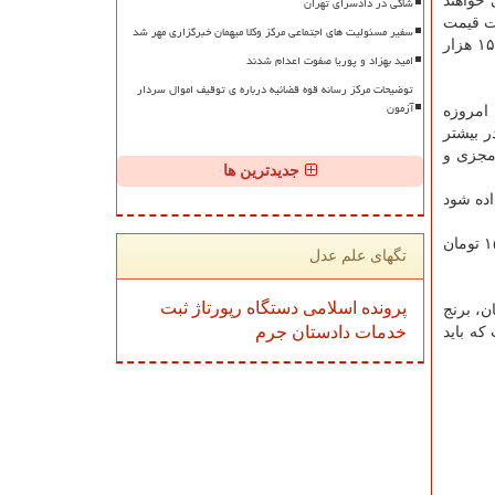
شاکی در دادسرای تهران
ی كه می خواهند
یت به تفاوت قیمت
سفیر مسئولیت های اجتماعی مرکز وکلا میهمان خبرگزاری مهر شد
در مناطق مختلف به همان قیمت منطقه ای محاسبه شود. كفاره در روزه غیر عمد روزانه ۲۵۰۰ تومان و كفاره در روزه عمدی روزانه ۱۵۰ هزار
امید بهزاد و پوریا صفوت اعدام شدند
توضیحات مرکز رسانه قوه قضائیه درباره ی توقیف اموال سردار
آزمون
 امروزه
 بیشتر
پرداخت آن مجزی و
جدیدترین ها
اده شود
مبلغ آن (قیمت گندم) در سال ۱۳۹۸ بابت كفاره غیر عمد تقریباً ۲۵۰۰ تومان (دو هزار و پانصد تومان) و كفاره عمد (معادل ۶۰ روز) ۱۵۰۰۰۰ تومان
تگهای علم عدل
پرونده
اسلامی
دستگاه
رپورتاژ
ثبت
زار تومان، برنج خارجی قیمت متوسط مبلغ ۲۴ هزار تومان، برنج
خدمات
دادستان
جرم
 (هر روز) مبلغ ۲۵۰۰ هزار تومان است كه باید