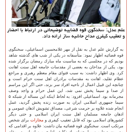
علم عدل: سخنگوی قوه قضاییه توضیحاتی در ارتباط با احضار
و تعقیب كیفری مداح حاشیه ساز ارائه داد.
به گزارش علم عدل به نقل از مهر غلامحسین اسماعیلی، سخنگوی
قوه قضائیه اظهار نمود: متأسفانه در یكی از شب های گذشته شاهد
بودیم كه در مجلسی كه به مناسبت ماه مبارك رمضان برگزار شده
بود، یكی از مداحان به بعضی از مقدسات جامعه اهل سنت اهانت
كرد. وی اظهار داشت: به سبب فتوای مقام معظم رهبری و مراجع
عظام تقلید، اهانت به مقدسات برادران اهل سنت حرام است و
چنانچه این قبیل اعمال از ناحیه افراد سر بزند، حتی اگر این مراسم
از صدا و سیما پخش نمی شد، این عمل حرام و واجد وصف
مجرمانه بود. اسماعیلی افزود: به لحاظ اینكه این مساله از شبكه ۵
سیما جمهوری اسلامی ایران به صورت زنده پخش گردید، عمل
انجام شده علاوه بر حرمت شرعی، مصداق تشویش اذهان عمومی و
اذهان جامعه مسلمان اهل سنت ایران اسلامی و حتی دیگر
كشورهای اسلامی بود كه قابل تعقیب كیفری و
مجازات
برای شخص
مرتكب است. سخنگوی قوه قضائیه بیان داشت: علاوه بر اقدامی كه
مدیریت صدا و سیما بعنوان یك تكلیف اداری و سازمانی در مقام