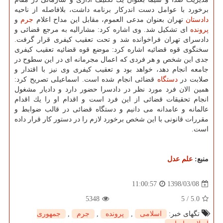
برخورد با عوامل دست اندركار برنامه داشت، بلافاصله از ناحیه
دادستان
تهران بعنوان مدعی العموم، مقابل این مداح اعلام
جرم
و
پرونده
ای تشكیل شد. وی اشاره كرد: مشارالیه به مرجع قضائی و
دادسرای تهران فراخوانده شد و تحت تعقیب كیفری قرار گرفت.
سخنگوی قوه قضائیه اشاره كرد: موضع قوه قضائیه تعقیب كیفری
جدی این شخص و هر فردی كه اعمال مجرمانه ای در این سطوح در
جامعه انجام دهد، خواهد بود و تعقیب كیفری وی نیز با اقتدار و
صلابت در
دستگاه
قضائی انجام شده است. اسماعیلی تصریح كرد:
همین الان فرد مورد نظر در دادسرا حضور دارد و دادیار مشغول
انجام تحقیقات قضائی از این فرد است و اقدام او را یك اقدام
عالمانه و عامدانه می دانیم و دستگاه قضائی در قالب ضوابط و
مقررات قانونی با این شخص برخورد لازم را در دستور كار قرار داده
است.
منبع:
علم عدل
1398/03/08
11:00:57
5348
5
/
5.0
تگهای خبر:
اسلامی
,
پرونده
,
جرم
,
جمهوری