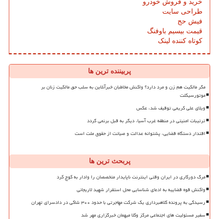
خرید و فروش خودرو
طراحی سایت
فیش حج
قیمت بیسیم باوفنگ
کوتاه کننده لینک
پربیننده ترین ها
مگر مالکیت هم زن و مرد دارد؟ واکنش مخاطبان خبرآنلاین به سلب حق مالکیت زنان بر
موتورسیکلت
ویلای علی کریمی توقیف شد، عکس
ترتیبات امنیتی در منطقه غرب آسیا، دیگر به قبل برنمی گردد
اقتدار دستگاه قضایی، پشتوانه عدالت و صیانت از حقوق ملت است
پربحث ترین ها
مرگ دورکاری در ایران وقتی اینترنت ناپایدار متخصصان را وادار به کوچ کرد
واکنش قوه قضاییه به ادعای شناسایی محل استقرار شهید لاریجانی
رسیدگی به پرونده کلاهبرداری یک شرکت مهاجرتی با حدود ۳۰۰ شاکی در دادسرای تهران
سفیر مسئولیت های اجتماعی مرکز وکلا میهمان خبرگزاری مهر شد