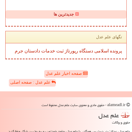
جدیدترین ها
تگهای علم عدل
پرونده
اسلامی
دستگاه
رپورتاژ
ثبت
خدمات
دادستان
جرم
صفحه اخبار علم عدل
علم عدل : صفحه اصلی
alameadl.ir - حقوق مادی و معنوی سایت علم عدل محفوظ است
علم عدل
حقوق و وکالت
علم عدل، عدالت در دسترس همگان. با علم عدل، حقوق خودتون رو به بهترین شکل حفظ کنید