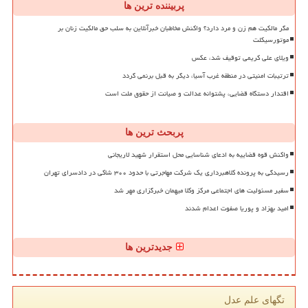
پربیننده ترین ها
مگر مالکیت هم زن و مرد دارد؟ واکنش مخاطبان خبرآنلاین به سلب حق مالکیت زنان بر
موتورسیکلت
ویلای علی کریمی توقیف شد، عکس
ترتیبات امنیتی در منطقه غرب آسیا، دیگر به قبل برنمی گردد
اقتدار دستگاه قضایی، پشتوانه عدالت و صیانت از حقوق ملت است
پربحث ترین ها
واکنش قوه قضاییه به ادعای شناسایی محل استقرار شهید لاریجانی
رسیدگی به پرونده کلاهبرداری یک شرکت مهاجرتی با حدود ۳۰۰ شاکی در دادسرای تهران
سفیر مسئولیت های اجتماعی مرکز وکلا میهمان خبرگزاری مهر شد
امید بهزاد و پوریا صفوت اعدام شدند
جدیدترین ها
تگهای علم عدل