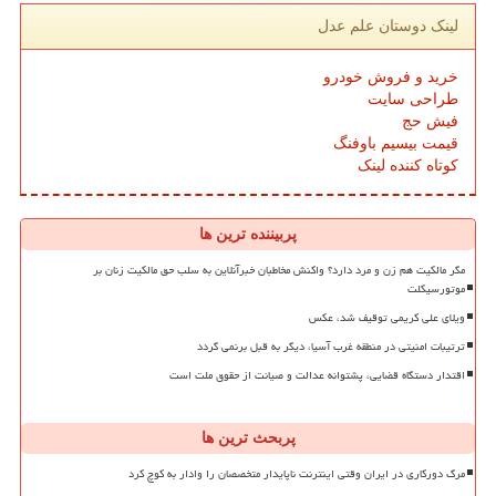
لینک دوستان علم عدل
خرید و فروش خودرو
طراحی سایت
فیش حج
قیمت بیسیم باوفنگ
کوتاه کننده لینک
پربیننده ترین ها
مگر مالکیت هم زن و مرد دارد؟ واکنش مخاطبان خبرآنلاین به سلب حق مالکیت زنان بر
موتورسیکلت
ویلای علی کریمی توقیف شد، عکس
ترتیبات امنیتی در منطقه غرب آسیا، دیگر به قبل برنمی گردد
اقتدار دستگاه قضایی، پشتوانه عدالت و صیانت از حقوق ملت است
پربحث ترین ها
مرگ دورکاری در ایران وقتی اینترنت ناپایدار متخصصان را وادار به کوچ کرد