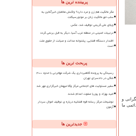
پربیننده ترین ها
مگر مالکیت هم زن و مرد دارد؟ واکنش مخاطبان خبرآنلاین به
سلب حق مالکیت زنان بر موتورسیکلت
ویلای علی کریمی توقیف شد، عکس
ترتیبات امنیتی در منطقه غرب آسیا، دیگر به قبل برنمی گردد
اقتدار دستگاه قضایی، پشتوانه عدالت و صیانت از حقوق ملت
است
پربحث ترین ها
رسیدگی به پرونده کلاهبرداری یک شرکت مهاجرتی با حدود ۳۰۰
شاکی در دادسرای تهران
سفیر مسئولیت های اجتماعی مرکز وکلا میهمان خبرگزاری مهر شد
امید بهزاد و پوریا صفوت اعدام شدند
رانی و
توضیحات مرکز رسانه قوه قضائیه درباره ی توقیف اموال سردار
ائمی ما
آزمون
جدیدترین ها