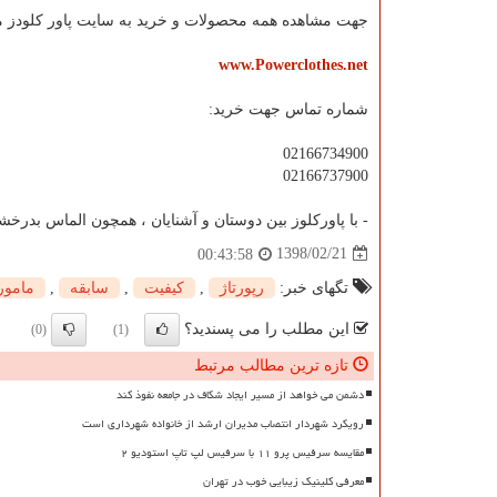
جهت مشاهده همه محصولات و خرید به سایت پاور کلودز مر
www.Powerclothes.net
شماره تماس جهت خرید:
02166734900
02166737900
- با پاورکلوز بین دوستان و آشنایان ، همچون الماس بدرخشی
1398/02/21
00:43:58
تگهای خبر:
رپورتاژ
,
كیفیت
,
سابقه
,
مامور
این مطلب را می پسندید؟
(0)
(1)
تازه ترین مطالب مرتبط
دشمن می خواهد از مسیر ایجاد شکاف در جامعه نفوذ کند
رویکرد شهردار انتصاب مدیران ارشد از خانواده شهرداری است
مقایسه سرفیس پرو ۱۱ با سرفیس لپ تاپ استودیو ۲
معرفی کلینیک زیبایی خوب در تهران